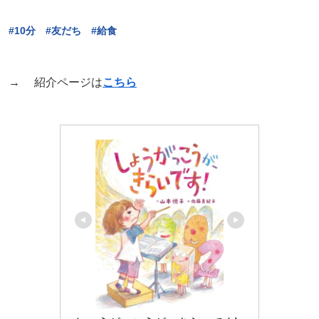
#10分 #
友だち #給食
→ 紹介ページは
こちら