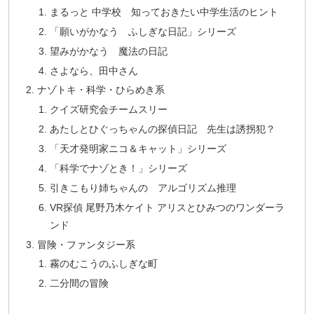
まるっと 中学校 知っておきたい中学生活のヒント
「願いがかなう ふしぎな日記」シリーズ
望みがかなう 魔法の日記
さよなら、田中さん
ナゾトキ・科学・ひらめき系
クイズ研究会チームスリー
あたしとひぐっちゃんの探偵日記 先生は誘拐犯？
「天才発明家ニコ＆キャット」シリーズ
「科学でナゾとき！」シリーズ
引きこもり姉ちゃんの アルゴリズム推理
VR探偵 尾野乃木ケイト アリスとひみつのワンダーラ
ンド
冒険・ファンタジー系
霧のむこうのふしぎな町
二分間の冒険