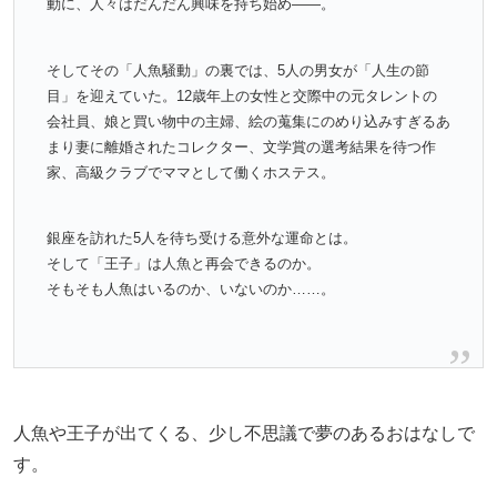
動に、人々はだんだん興味を持ち始め――。
そしてその「人魚騒動」の裏では、5人の男女が「人生の節
目」を迎えていた。12歳年上の女性と交際中の元タレントの
会社員、娘と買い物中の主婦、絵の蒐集にのめり込みすぎるあ
まり妻に離婚されたコレクター、文学賞の選考結果を待つ作
家、高級クラブでママとして働くホステス。
銀座を訪れた5人を待ち受ける意外な運命とは。
そして「王子」は人魚と再会できるのか。
そもそも人魚はいるのか、いないのか……。
人魚や王子が出てくる、少し不思議で夢のあるおはなしで
す。