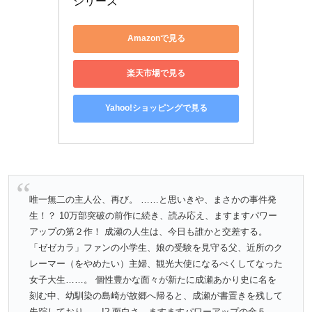
シリーズ
Amazonで見る
楽天市場で見る
Yahoo!ショッピングで見る
唯一無二の主人公、再び。 ……と思いきや、まさかの事件発
生！？ 10万部突破の前作に続き、読み応え、ますますパワー
アップの第２作！ 成瀬の人生は、今日も誰かと交差する。
「ゼゼカラ」ファンの小学生、娘の受験を見守る父、近所のク
レーマー（をやめたい）主婦、観光大使になるべくしてなった
女子大生……。 個性豊かな面々が新たに成瀬あかり史に名を
刻む中、幼馴染の島崎が故郷へ帰ると、成瀬が書置きを残して
失踪しており……!? 面白さ、ますますパワーアップの全５