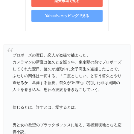
楽天市場で見る
Yahoo!ショッピングで見る
プロポーズの翌日、恋人が盗撮で捕まった。
カメラマンの新夏は啓久と交際５年。東京駅の前でプロポーズ
してくれた翌日、啓久が通勤中に女子高生を盗撮したことで、
ふたりの関係は一変する。「二度としない」と誓う啓久とやり
直せるか、葛藤する新夏。啓久が”出来心”で犯した罪は周囲の
人々を巻き込み、思わぬ波紋を巻き起こしていく。
信じるとは、許すとは、愛するとは。
男と女の欲望のブラックボックスに迫る、著者新境地となる恋
愛小説。