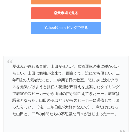
楽天市場で見る
Yahoo!ショッピングで見る
夏休みが終わる直前、山田が死んだ。飲酒運転の車に轢かれた
らしい。山田は勉強が出来て、面白くて、誰にでも優しい、二
年E組の人気者だった。二学期初日の教室。悲しみに沈むクラ
スを元気づけようと担任の花浦が席替えを提案したタイミング
で教室のスピーカーから山田の声が聞こえてきたーー。教室は
騒然となった。山田の魂はどうやらスピーカーに憑依してしま
ったらしい。〈俺、二年E組が大好きなんで〉。声だけになっ
た山田と、二Eの仲間たちの不思議な日々がはじまったーー。