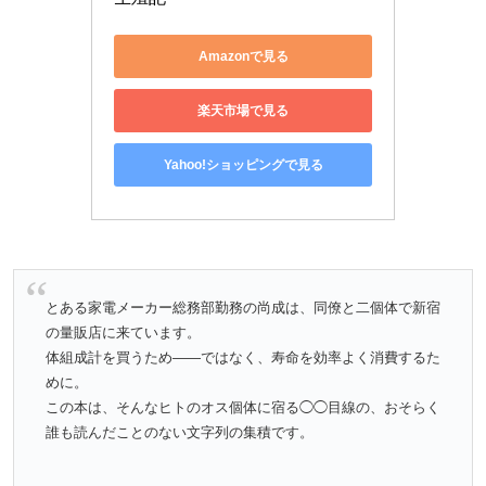
Amazonで見る
楽天市場で見る
Yahoo!ショッピングで見る
とある家電メーカー総務部勤務の尚成は、同僚と二個体で新宿
の量販店に来ています。
体組成計を買うため――ではなく、寿命を効率よく消費するた
めに。
この本は、そんなヒトのオス個体に宿る◯◯目線の、おそらく
誰も読んだことのない文字列の集積です。