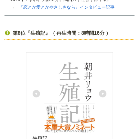
→
『恋とか愛とかやさしさなら』インタビュー記事
第8位『生殖記』（ 再生時間：8時間16分 ）
生殖記