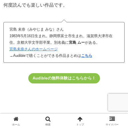
何度読んでも楽しい作品です。
宮島 未奈（みやじま みな）さん
1983年5月16日生まれ。静岡県富士市生まれ、滋賀県大津市在
住。京都大学文学部卒業。別名義に
宮島 ムー
がある。
宮島未奈さんのホームページ
→Audibleで聴くことができる作品まとめは
こちら
Audibleの無料体験はこちらから！
ホーム
検索
トップ
サイドバー
以上、「Audible で聴く 2025年 本屋大賞受賞作品」の紹