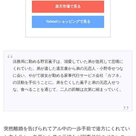
楽天市場で見る
Yahoo!ショッピングで見る
法務局に勤める野宮薫子は、溺愛していた弟が急死して悲嘆に
くれていた。弟が遺した遺言書から弟の元恋人・小野寺せつな
に会い、やがて彼女が勤める家事代行サービス会社「カフネ」
の活動を手伝うことに。弟を亡くした薫子と弟の元恋人せつ
な。食べることを通じて、二人の距離は次第に縮まっていく。
突然離婚を告げられてアル中の一歩手前で途方にくれてい