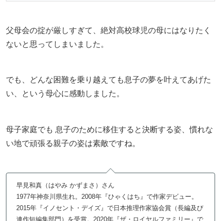
父母会の掟が厳しすぎて、絶対高校球児の母にはなりたく
ないと思ってしまいました。
でも、どんな困難を乗り越えても息子の夢を叶えてあげた
い、という母心に感動しました。
母子家庭でも 息子のために移住すると決断する姿、慣れな
い地で頑張る親子の姿は素敵ですね。
早見和真（はやみ かずまさ）さん
1977年神奈川県生れ。2008年『ひゃくはち』で作家デビュー。
2015年『イノセント・デイズ』で日本推理作家協会賞（長編及び
連作短編集部門）を受賞。2020年『ザ・ロイヤルファミリー』で