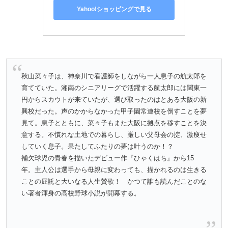
Yahoo!ショッピングで見る
秋山菜々子は、神奈川で看護師をしながら一人息子の航太郎を
育てていた。湘南のシニアリーグで活躍する航太郎には関東一
円からスカウトが来ていたが、選び取ったのはとある大阪の新
興校だった。声のかからなかった甲子園常連校を倒すことを夢
見て。息子とともに、菜々子もまた大阪に拠点を移すことを決
意する。不慣れな土地での暮らし、厳しい父母会の掟、激痩せ
していく息子。果たしてふたりの夢は叶うのか！？
補欠球児の青春を描いたデビュー作『ひゃくはち』から15
年。主人公は選手から母親に変わっても、描かれるのは生きる
ことの屈託と大いなる人生賛歌！ かつて誰も読んだことのな
い著者渾身の高校野球小説が開幕する。