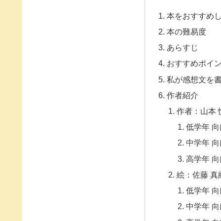
本をおすすめ
本の難易度
あらすじ
おすすめポイ
私が感想文を
作者紹介
作者：山本 
低学年 向
中学年 向
高学年 向
絵：佐藤 真
低学年 向
中学年 向