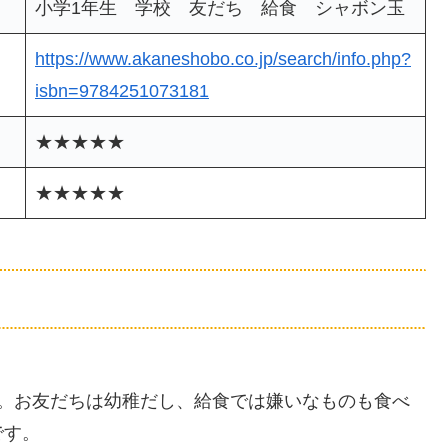
小学1年生 学校 友だち 給食 シャボン玉
https://www.akaneshobo.co.jp/search/info.php?
isbn=9784251073181
★★★★★
★★★★★
す。お友だちは幼稚だし、給食では嫌いなものも食べ
です。