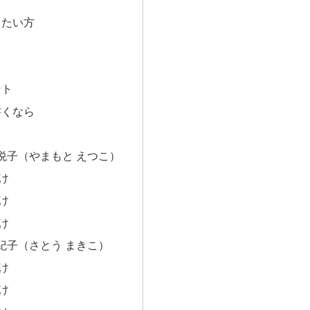
したい方
ント
書くなら
悦子（やまもと えつこ）
け
け
け
紀子（さとう まきこ）
け
け