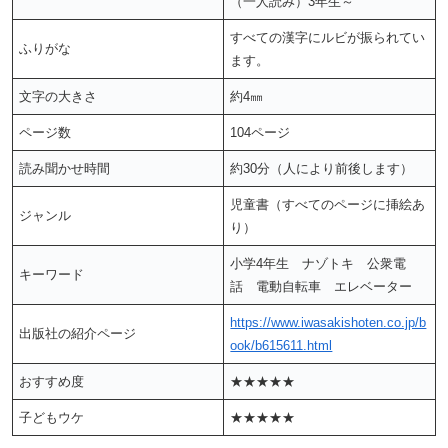
（一人読み）3年生～
すべての漢字にルビが振られてい
ふりがな
ます。
文字の大きさ
約4㎜
ページ数
104ページ
読み聞かせ時間
約30分（人により前後します）
児童書（すべてのページに挿絵あ
ジャンル
り）
小学4年生 ナゾトキ 公衆電
キーワード
話 電動自転車 エレベーター
https://www.iwasakishoten.co.jp/b
出版社の紹介ページ
ook/b615611.html
おすすめ度
★★★★★
子どもウケ
★★★★★