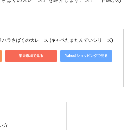
ラさばくの大レース』を紹介します。スピード感があ
ラハラさばくの大レース (キャベたまたんていシリーズ)
楽天市場で見る
Yahoo!ショッピングで見る
い方