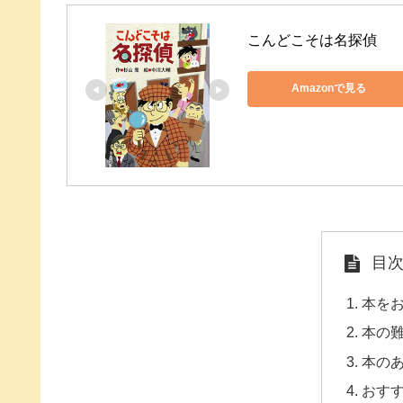
こんどこそは名探偵
Amazonで見る
目
本を
本の
本の
おす