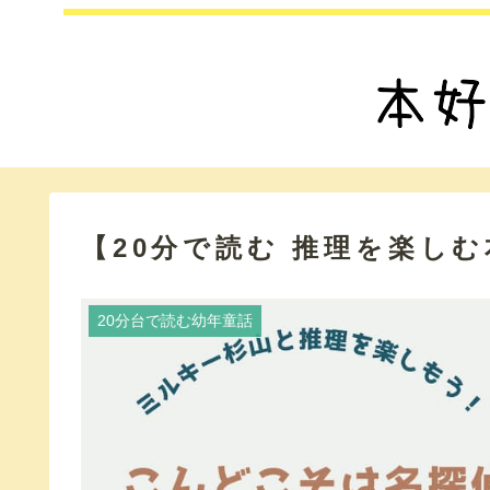
【20分で読む 推理を楽し
20分台で読む幼年童話