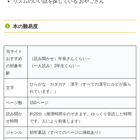
リズムのいい話を探している おやごさん
本の難易度
当サイト
おすすめ
（読み聞かせ）年長さんくらい～
の対象年
（一人読み）2年生くらい～
齢
ひらがな・カタカナ・漢字（すべての漢字にルビが振ら
文字
れています。）
ページ数
150ページ
読み聞か
約20分（推理時間をのぞきます。ゆっくり音読した時間
せ時間
です。人により前後します）
ジャンル
幼年童話（すべてのページに挿絵あり）