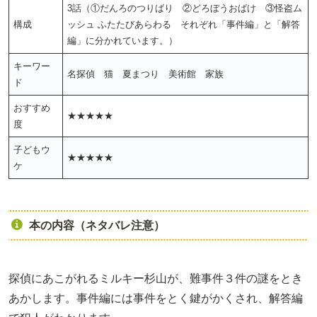
3話（①だんろのつりばり ②どろぼうおばけ ③怪盗ム
構成
ッシュ ふたたびあらわる それぞれ「事件編」と「解答
編」に分かれています。）
キーワー
名探偵 猫 夏まつり 美術館 家族
ド
おすすめ
★★★★★
度
子どもウ
★★★★★
ケ
本の内容（ネタバレ注意）
探偵にあこがれるミルキー杉山が、難事件３件の謎をとき
あかします。事件編には事件をとく鍵がかくされ、解答編