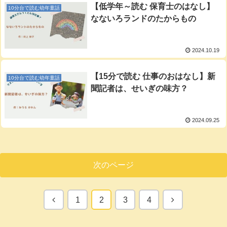
【低学年～読む 保育士のはなし】
10分台で読む幼年童話
なないろランドのたからもの
2024.10.19
【15分で読む 仕事のおはなし】新
10分台で読む幼年童話
聞記者は、せいぎの味方？
2024.09.25
次のページ
前
次
1
2
3
4
へ
へ