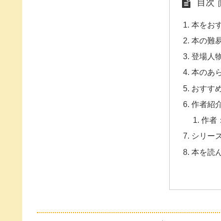
目次
本をお
本の難
登場人
本のあ
おすす
作者紹
作者
シリー
本を読