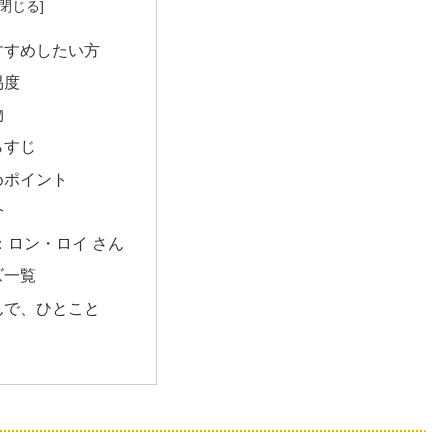
すすめしたい方
易度
物
らすじ
めポイント
介
：ロン・ロイ さん
ズ一覧
んで、ひとこと