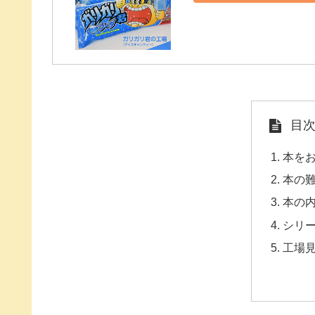
目
本を
本の
本の
シリ
工場