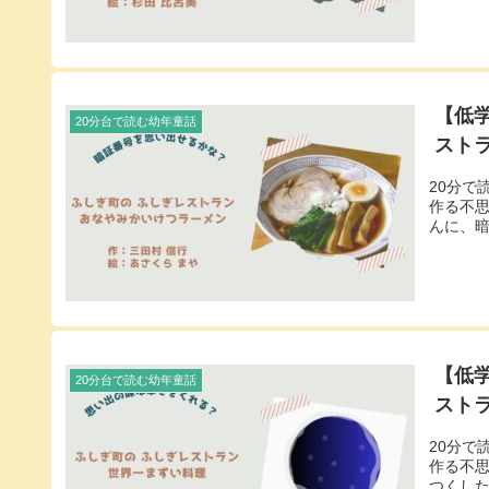
【低学
20分台で読む幼年童話
スト
20分で
作る不
んに、
【低学
20分台で読む幼年童話
スト
20分で
作る不
つくし