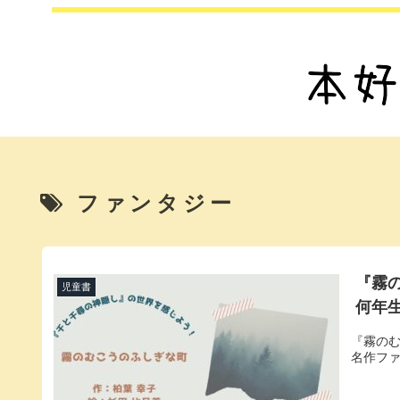
ファンタジー
『霧
児童書
何年
『霧の
名作フ