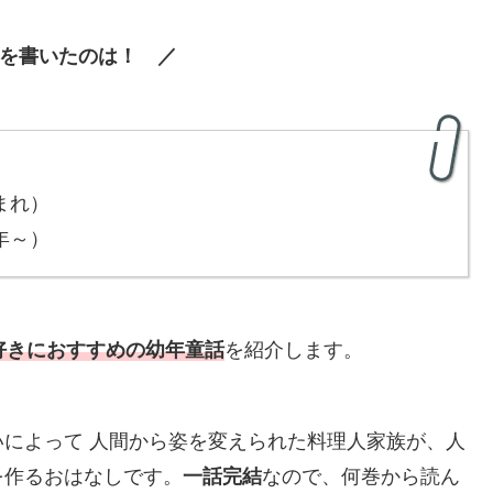
を書いたのは！ ／
まれ）
3年～）
好きにおすすめの幼年童話
を紹介します。
いによって 人間から姿を変えられた料理人家族が、人
を作るおはなしです。
一話完結
なので、何巻から読ん