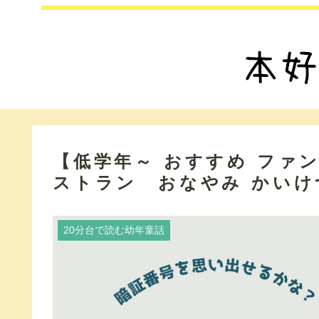
【低学年～ おすすめ ファ
ストラン おなやみ かいけ
20分台で読む幼年童話