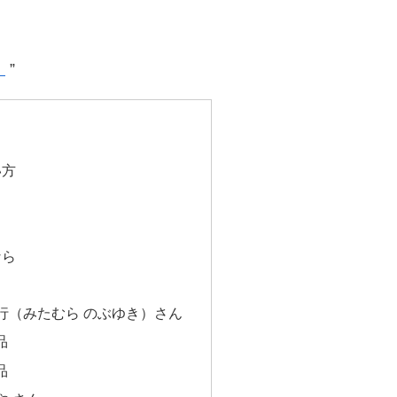
！
”
い方
なら
行（みたむら のぶゆき）さん
品
品