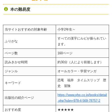
本の難易度
当サイトおすすめの対象年齢
小学2年生～
すべての漢字にルビが振られてい
ふりがな
ます。
ページ数
160ページ
読みきかせ時間
約30分（人により前後します）
ジャンル
オールカラー・学習マンガ
恐竜 福井 タイムスリップ 歴
キーワード
史 冒険
https://www.php.co.jp/books/detail
出版社の紹介ページ
.php?isbn=978-4-569-78757-2
おすすめ度
★★★★★