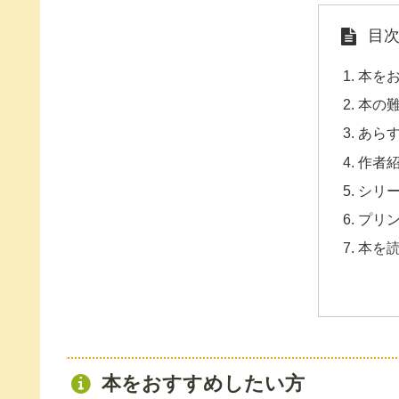
目
本を
本の
あら
作者
シリ
プリ
本を
本をおすすめしたい方