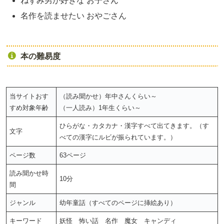
ねずみ男が好きな お子さん
名作を読ませたい おやごさん
本の難易度
当サイトおす
（読み聞かせ）年中さんくらい～
すめ対象年齢
（一人読み）1年生くらい～
ひらがな・カタカナ・漢字すべて出てきます。（す
文字
べての漢字にルビが振られています。）
ページ数
63ページ
読み聞かせ時
10分
間
ジャンル
幼年童話（すべてのページに挿絵あり）
キーワード
妖怪 怖い話 名作 魔女 キャンディ