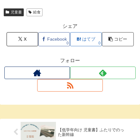
児童書
給食
シェア
X
Facebook
はてブ
コピー
0
0
フォロー
【低学年向け 児童書】ふたりでのっ
た新幹線