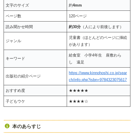
文字のサイズ
約
4mm
ページ数
120ページ
読み聞かせ時間
約30分
（人により前後します）
児童書（ほとんどのページに挿絵
ジャンル
があります）
給食室 小学4年生 座敷わら
キーワード
し 遠足
https://www.kinnohoshi.co.jp/sear
出版社の紹介ページ
ch/info.php?isbn=9784323075617
おすすめ度
★★★★★
子どもウケ
★★★★☆
本のあらすじ