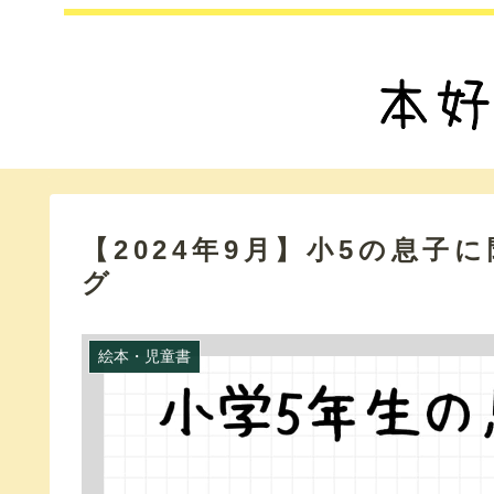
【2024年9月】小5の息
グ
絵本・児童書