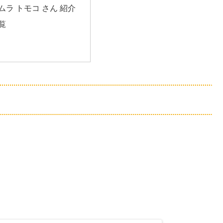
ラ トモコ さん 紹介
覧