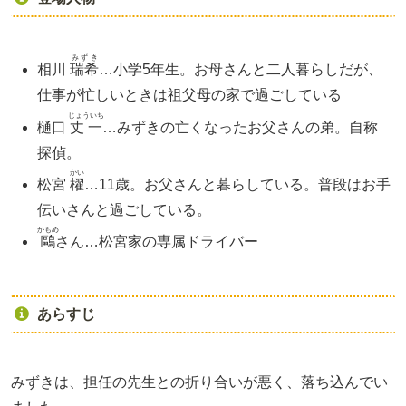
みずき
相川
瑞希
…小学5年生。お母さんと二人暮らしだが、
仕事が忙しいときは祖父母の家で過ごしている
じょういち
樋口
丈一
…みずきの亡くなったお父さんの弟。自称
探偵。
かい
松宮
櫂
…11歳。お父さんと暮らしている。普段はお手
伝いさんと過ごしている。
かもめ
鷗
さん…松宮家の専属ドライバー
あらすじ
みずきは、担任の先生との折り合いが悪く、落ち込んでい