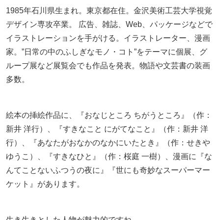
1985年石川県生まれ。東京都在住。金沢美術工芸大学視覚
デザイン専攻卒業。 広告、雑誌、Web、パッケージなどで
イラストレーションを手がける。イラストレーター、漫画
家。”日常の中のふしぎなモノ・コト”をテーマに個展、グ
ループ展など展覧会でも作品を発表。物語や文芸書の装画
多数。
絵本の挿絵作品に、『おなじところ ちがうところ』（作：
新井 洋行）、『すきなこと にがてなこと』（作：新井 洋
行）、『あなたがおなかのなかにいたとき』（作：せきや
ゆうこ）、『すきなひと』（作：桜庭 一樹）、漫画に『な
んてことないふつうの夜に』『世にも奇妙なスーパーマー
ケット』があります。
生き生きとした人物が魅力的ですね。