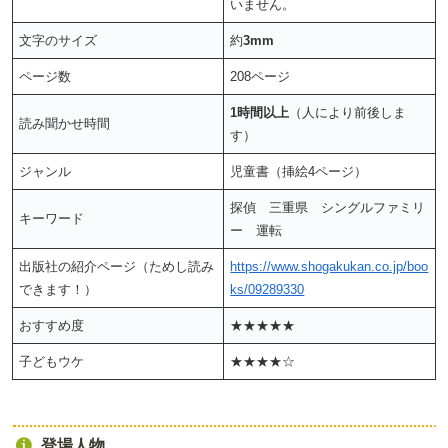
いません。
文字のサイズ
約
3mm
ページ数
208ページ
1時間以上
（人により前後しま
読み聞かせ時間
す）
ジャンル
児童書（挿絵4ページ）
探偵 三重県 シングルファミリ
キーワード
ー 運転
出版社の紹介ページ（ためし読み
https://www.shogakukan.co.jp/boo
できます！）
ks/09289330
おすすめ度
★★★★★
子どもウケ
★★★★☆
登場人物