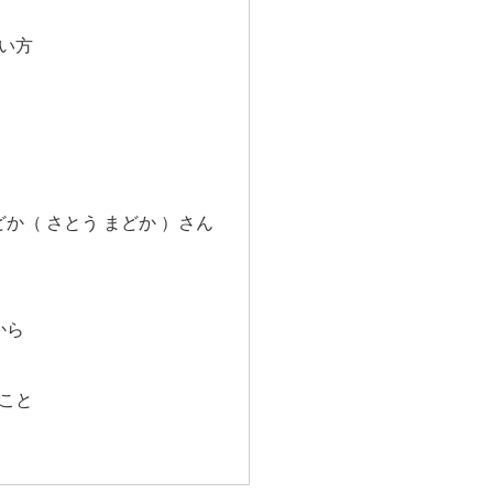
い方
どか（ さとう まどか ）さん
から
こと