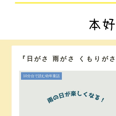
『日がさ 雨がさ くもりが
10分台で読む幼年童話