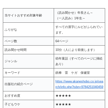
（読み聞かせ）年長さん～
当サイトおすすめ対象年齢
（一人読み）1年生～
すべての漢字にルビがふられてい
ふりがな
ます。
ページ数
64ページ
読み聞かせ時間
10分（人により前後します）
幼年童話（すべてのページに挿絵
ジャンル
あり）
キーワード
鉄棒 雷 ケガ 保健室
https://www.akaneshobo.co.jp/sea
出版社の紹介ページ
rch/info.php?isbn=9784251040459
おすすめ度
★★★★★
子どもウケ
★★★★★