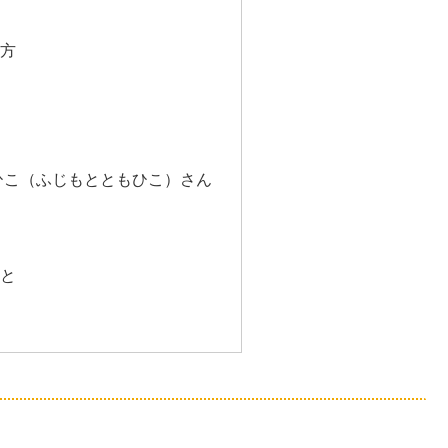
方
ひこ（ふじもとともひこ）さん
と