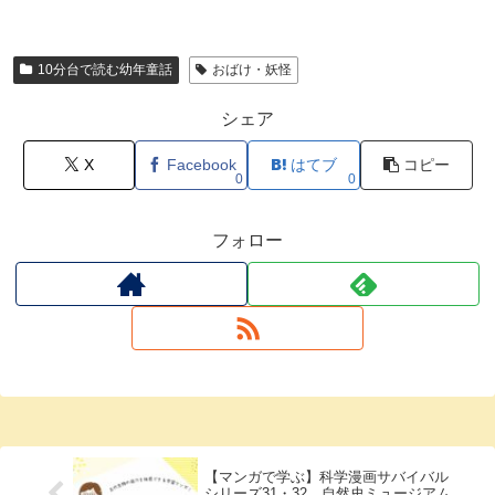
10分台で読む幼年童話
おばけ・妖怪
シェア
X
Facebook
はてブ
コピー
0
0
フォロー
【マンガで学ぶ】科学漫画サバイバル
シリーズ31・32 自然史ミュージアム