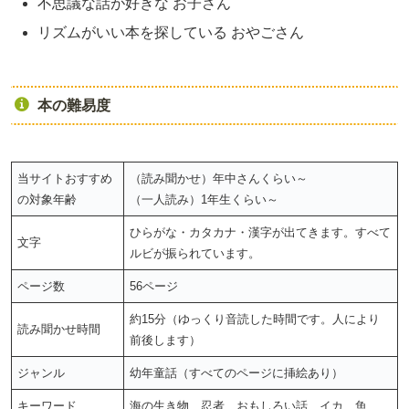
不思議な話が好きな お子さん
リズムがいい本を探している おやごさん
本の難易度
当サイトおすすめ
（読み聞かせ）年中さんくらい～
の対象年齢
（一人読み）1年生くらい～
ひらがな・カタカナ・漢字が出てきます。すべて
文字
ルビが振られています。
ページ数
56ページ
約15分（ゆっくり音読した時間です。人により
読み聞かせ時間
前後します）
ジャンル
幼年童話（すべてのページに挿絵あり）
キーワード
海の生き物 忍者 おもしろい話 イカ 魚