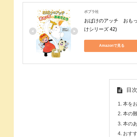
ポプラ社
おばけのアッチ　おもっ
けシリーズ 42)
Amazonで見る
目
本を
本の
本の
おす